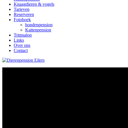
Knaagdieren & vogels
Tarieven
Reserveren
Fotoboek
hondenpension
Kattenpension
Trimsalon
Links
Over ons
Contact